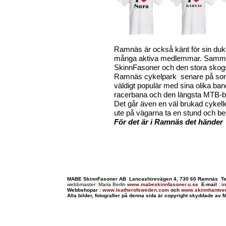
Ramnäs är också känt för sin duk
många aktiva medlemmar. Sam
SkinnFasoner och den stora skog
Ramnäs cykelpark senare på som
väldigt populär med sina olika ban
racerbana och den längsta MTB-b
Det går även en väl brukad cykel
ute på vägarna ta en stund och b
För det är i Ramnäs det händer
MABE SkinnFasoner AB Lancashirevägen 4, 730 60 Ramnäs Te
webbmaster: Maria Berlin
www.mabeskinnfasoner.u.se
E-mail :
i
Webbshopar :
www.leatherofsweden.com
och
www.skinnhantve
Alla bilder, fotografier på denna sida är copyright skyddade a