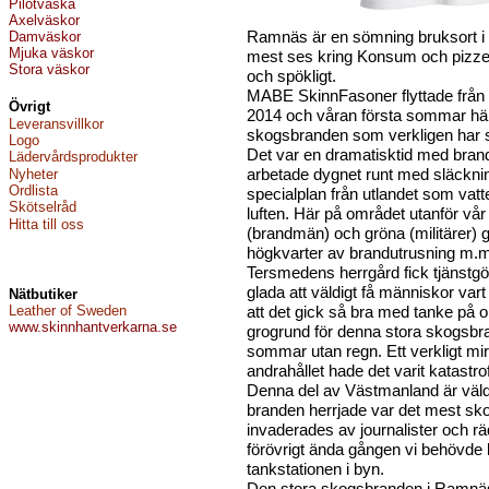
P
ilotväska
A
xelväskor
Ramnäs är en sömning bruksort i b
D
am
väskor
M
juka väskor
mest ses kring Konsum och pizzer
Stora väskor
och spökligt.
MABE SkinnFasoner flyttade från 
Övrigt
2014 och våran första sommar hä
Leveransvillkor
skogsbranden som verkligen har skr
Logo
Det var en dramatisktid med brand
Lädervårdsprodukter
arbetade dygnet runt med släckni
Nyheter
Ordlista
specialplan från utlandet som va
Skötselråd
luften. Här på området utanför vår 
Hitta till oss
(brandmän) och gröna (militärer) 
högkvarter av brandutrusning m.m
Tersmedens herrgård fick tjänstgör
glada att väldigt få människor va
Nätbutiker
Leather of Sweden
att det gick så bra med tanke på
www.skinnhantverkarna.se
grogrund för denna stora skogsbra
sommar utan regn. Ett verkligt mi
andrahållet hade det varit katastrof
Denna del av Västmanland är väldi
branden herrjade var det mest sk
invaderades av journalister och r
förövrigt ända gången vi behövde 
tankstationen i byn.
Den stora skogsbranden i Ramnä