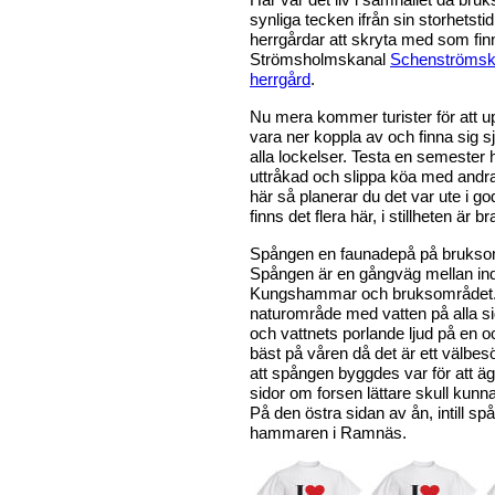
synliga tecken ifrån sin storhetst
herrgårdar att skryta med som fin
Strömsholmskanal
Schenströmsk
herrgård
.
Nu mera kommer turister för att up
vara ner koppla av och finna sig s
alla lockelser. Testa en semester hä
uttråkad och slippa köa med andra
här så planerar du det var ute i g
finns det flera här, i stillheten är
Spången en faunadepå på brukso
Spången är en gångväg mellan in
Kungshammar och bruksområdet. 
naturområde med vatten på alla s
och vattnets porlande ljud på en
bäst på våren då det är ett välbes
att spången byggdes var för att äg
sidor om forsen lättare skull kunn
På den östra sidan av ån, intill sp
hammaren i Ramnäs.