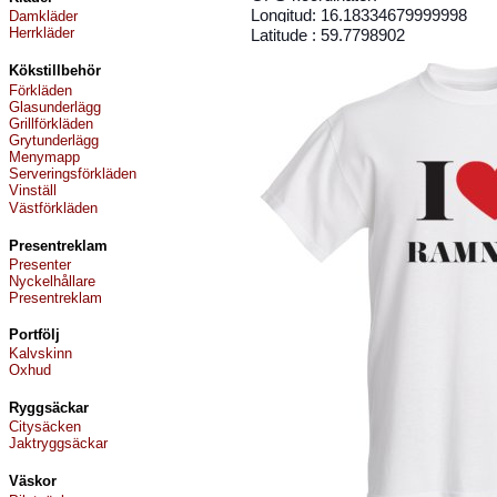
Longitud: 16.18334679999998
Damkläder
Herrkläder
Latitude : 59.7798902
Kökstillbehör
Förkläde
n
Glasunderlägg
Grillförkläde
n
Grytunderlägg
Menymapp
Serverings
förkläde
n
Vinställ
Väst
förkläde
n
Present
reklam
Presenter
Nyckelhållare
Presentreklam
Portfölj
Kalvskinn
Oxhud
Ryggsäckar
Citysäcken
Jaktryggsäckar
Väskor