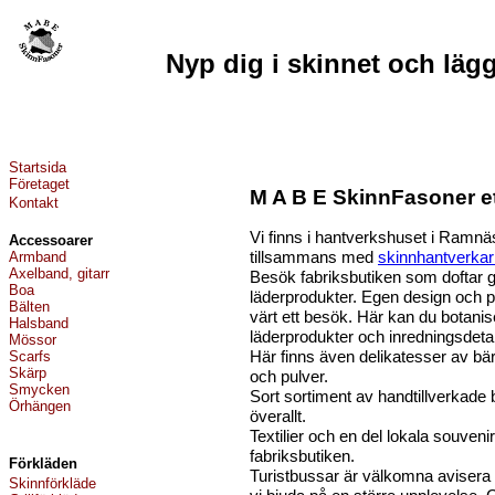
Nyp dig i skinnet och läg
Startsida
Företaget
M A B E SkinnFasoner e
Kontakt
Vi finns i hantverkshuset i Ramn
Accessoarer
tillsammans med
skinnhantverka
Armband
Axelband, gitarr
Besök fabriksbutiken som doftar go
Boa
läderprodukter. Egen design och p
Bälten
värt ett besök. Här kan du botanis
Halsband
läderprodukter och inredningsdetal
Mössor
Här finns även delikatesser av bä
Scarfs
Skärp
och pulver.
Smycken
Sort sortiment av handtillverkade b
Örhängen
överallt.
Textilier och en del lokala souvenir
fabriksbutiken.
F
örkläden
Turistbussar är välkomna avisera 
Skinnförkläde