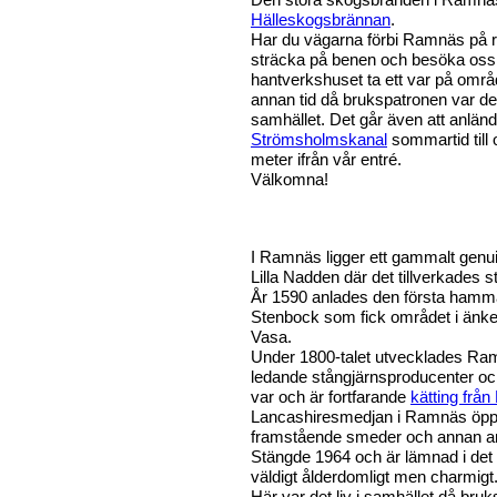
Hälleskogsbrännan
.
Har du vägarna förbi Ramnäs på ri
sträcka på benen och besöka oss.
hantverkshuset ta ett var på områd
annan tid då brukspatronen var de
samhället. Det går även att anlän
Strömsholmskanal
sommartid till
meter ifrån vår entré.
Välkomna!
I Ramnäs ligger ett gammalt genuin
Lilla Nadden där det tillverkades 
År 1590 anlades den första hamm
Stenbock som fick området i änke
Vasa.
Under 1800-talet utvecklades Ramn
ledande stångjärnsproducenter o
var och är fortfarande
kätting frå
Lancashiresmedjan i Ramnäs öp
framstående smeder och annan arbe
Stängde 1964 och är lämnad i det
väldigt ålderdomligt men charmigt
Här var det liv i samhället då bru