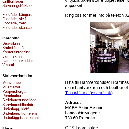
vi bjuda på en större upplevelse. G
Grillförkläden
anpassat.
Serverings
förkläde
F
örkläde, kängu
r
u
Ring oss för mer info på t
elefon 0
Förkläde, sleifi
Förkläde, zero
F
örkläde, stand
ard
Inredning
Babyskinn
Bruksföremål
Kontorsinredning
Lammskinn
Lammskinnk
uddar
Vinställ
Skrivbordartiklar
Hitta till Hantverkshuset i Ram
Menymapp
Musmattor
skinnhantverkarna och Leather o
Papperskorgar
Titta på karta (extern länk)
Pennburkar
Skrivbordsunderlägg
Adress:
Skrivbordstillbehör
MABE SkinnFasoner
Underlägg, klaff
Lancashirevägen 4
Underlägg, konferens
Underlägg,transparant
730 60 Ramnäs
GPS-koordinater:
Kläder