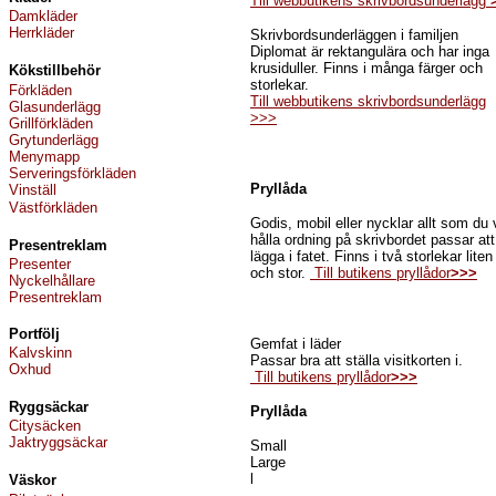
Till webbutikens skrivbordsunderlägg
Damkläder
Herrkläder
Skrivbordsunderläggen i familjen
Diplomat är rektangulära och har inga
krusiduller. Finns i många färger och
Kökstillbehör
storlekar.
Förkläde
n
Till webbutikens skrivbordsunderlägg
Glasunderlägg
>>>
Grillförkläde
n
Grytunderlägg
Menymapp
Serverings
förkläde
n
Pryllåda
Vinställ
Väst
förkläde
n
Godis, mobil eller nycklar allt som du v
hålla ordning på skrivbordet passar att
Present
reklam
lägga i fatet. Finns i två storlekar liten
Presenter
och stor.
Till butikens pryllådor
>>>
Nyckelhållare
Presentreklam
Portfölj
Gemfat i läder
Kalvskinn
Passar bra att ställa visitkorten i.
Oxhud
Till butikens pryllådor
>>>
Ryggsäckar
Pryllåda
Citysäcken
Jaktryggsäckar
Small
Large
l
Väskor