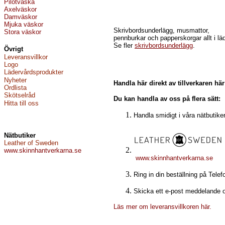
P
ilotväska
A
xelväskor
D
am
väskor
M
juka väskor
Skrivbordsunderlägg, musmattor,
Stora väskor
pennburkar och papperskorgar allt i läd
Se fler
skrivbordsunderlägg
.
Övrigt
Leveransvillkor
Logo
Lädervårdsprodukter
Nyheter
Handla här direkt av tillverkaren h
Ordlista
Skötselråd
Du kan handla av oss på flera sätt:
Hitta till oss
Handla smidigt i våra nätbutiker
Nätbutiker
Leather of Sweden
www.skinnhantverkarna.se
www.skinnhantverkarna.se
Ring in din beställning på Tele
Skicka ett e-post meddelande o
Läs mer om leveransvillkoren här.