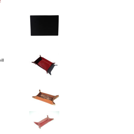
>
ill